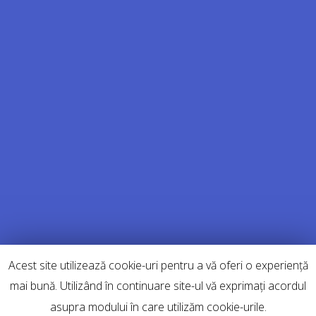
specifice de intretinere a spatiului verde ofera garantie pentru
fiecare din serviciile sale.
Home
Despre Noi
Servicii
Galerie
Politica GDPR
Politica de Cookie-uri
Contact
Acest site utilizează cookie-uri pentru a vă oferi o experiență
mai bună. Utilizând în continuare site-ul vă exprimați acordul
asupra modului în care utilizăm cookie-urile.